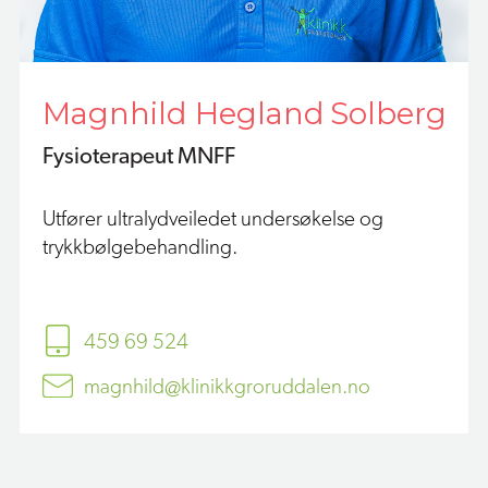
Magnhild Hegland Solberg
Fysioterapeut MNFF
Utfører ultralydveiledet undersøkelse og
trykkbølgebehandling.
459 69 524
magnhild@klinikkgroruddalen.no