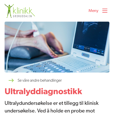
Meny
Våre behandlinger
Velg ønsket behandling i listen under
Fysioterapeut
Manuellterapeut
Se våre andre behandlinger
Ultralyddiagnostikk
Osteopat
Ultralydundersøkelse er et tillegg til klinisk
undersøkelse. Ved å holde en probe mot
Akupunktur