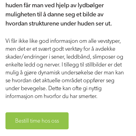
huden får man ved hjelp av lydbølger
muligheten til å danne seg et bilde av
hvordan strukturene under huden ser ut.
Redcord / Medisinsk treningsterapi
Trykkbølgebehandling
Ultralyddiagnostikk
Vi får ikke like god informasjon om alle vevstyper,
men det er et svært godt verktøy for å avdekke
Fysioterapi for barn og ungdom
skader/endringer i sener, leddbånd, slimposer og
enkelte ledd og nerver. I tillegg til stillbilder er det
mulig å gjøre dynamisk undersøkelse der man kan
se hvordan det aktuelle området oppfører seg
under bevegelse. Dette kan ofte gi nyttig
informasjon om hvorfor du har smerter.
Bestill time hos oss