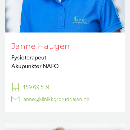
Janne Haugen
Fysioterapeut
Akupunktør NAFO
459 69 519
janne@klinikkgroruddalen.no