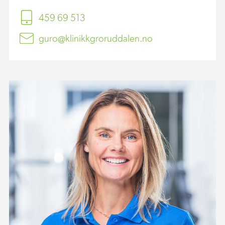
459 69 513
guro@klinikkgroruddalen.no