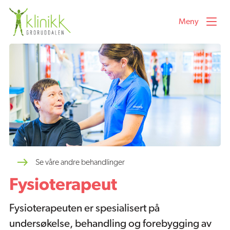
Meny
Våre behandlinger
Velg ønsket behandling i listen under
Fysioterapeut
Manuellterapeut
Se våre andre behandlinger
Fysioterapeut
Osteopat
Fysioterapeuten er spesialisert på
undersøkelse, behandling og forebygging av
Akupunktur