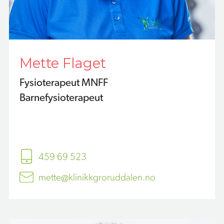
Mette Flaget
Fysioterapeut MNFF
Barnefysioterapeut
459 69 523
mette@klinikkgroruddalen.no