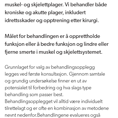
muskel- og skjelettplager. Vi behandler både
kroniske og akutte plager, inkludert
idrettsskader og opptrening etter kirurgi.
Redcord / Medisinsk treningsterapi
Trykkbølgebehandling
Ultralyddiagnostikk
Målet for behandlingen er å opprettholde
funksjon eller å bedre funksjon og lindre eller
Fysioterapi for barn og ungdom
fjerne smerte i muskel og skjelettsystemet.
Grunnlaget for valg av behandlingsopplegg
legges ved første konsultasjon. Gjennom samtale
og grundig undersøkelse finner en ut av
potensialet til forbedring og hva slags type
behandling som passer best.
Behandlingsopplegget vil alltid være individuelt
tilrettelagt og er ofte en kombinasjon av metodene
nevnt nedenfor.Behandlingene evalueres også