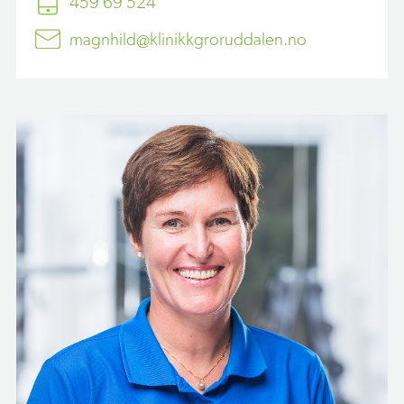
459 69 524
magnhild@klinikkgroruddalen.no